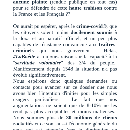
aucune plainte
(rendue publique en tout cas)
pour se défendre de cette
haute trahison
contre
la France et les Français ??
On aurait pu espérer, après le
crime-covid©
, que
les citoyens soient moins
docilement soumis
à
la doxa et au narratif officiel, et un peu plus
capables de résistance convaincue aux
traîtres-
criminels
qui nous gouvernent. Hélas,
#LaBoétie
a toujours raison sur la capacité à la
"
servitude volontaire
" des 3/4 du peuple.
Manifestement depuis 1548 la situation n'a pas
évolué significativement.
Nous espérons donc quelques demandes ou
contacts pour avancer sur ce dossier que nous
avons bien l'intention d'initier pour les simples
usagers particuliers. Le fait que nos
augmentations ne soient que de 8-10% ne les
rend pas plus acceptables et moins mafieuses.
Nous sommes plus de
30 millions de clients
rackettés
et ce sont aussi l'économie générale du
pays qui est attaquée (par la diminution de