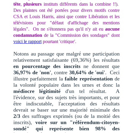
tête
,
plusieurs
instituts différents dans la combine !!).
Des plaintes ont été portées pour divers motifs contre
CSA et Louis Harris, ainsi que contre Libération et les
télévisions pour "défaut d'affichage des mentions
légales". On ne s'étonnera pas qu'il n'y ait eu
aucune
condamnation
de la "Commission des sondages" dont
voici le rapport
pourtant 'critique'.
Notons au passage que malgré une participation
relativement satisfaisante (69,36%) les résultats
en pourcentage des inscrits
ne donnent que
36,97% de 'non'
, contre
30,64% de 'oui'
. Ceci
illustre parfaitement la
faible représentation
de
la volonté populaire dans les urnes et donc la
médiocre légitimité
d'un tel résultat. A
l'évidence, sur des sujets très importants, et pour
être indiscutable, l'acceptation des résultats
devrait se baser sur une majorité minimale des
2/3
des suffrages exprimés (ou de la moitié des
inscrits),
voire sur un "référendum-citoyen-
sondé" qui représente bien 98% des