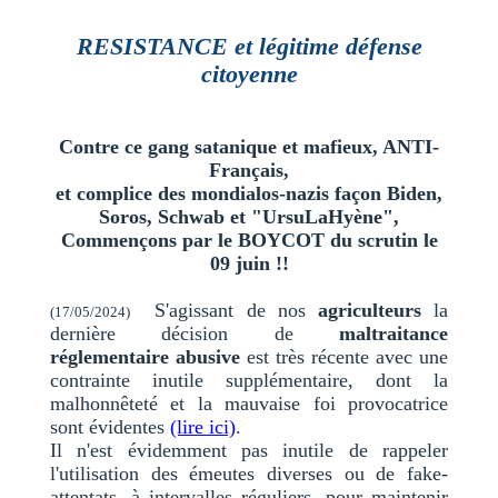
RESISTANCE et légitime défense
citoyenne
Contre ce gang satanique et mafieux, ANTI-
Français,
et complice des mondialos-nazis façon Biden,
Soros, Schwab et "UrsuLaHyène",
Commençons par le BOYCOT du scrutin le
09 juin !!
S'agissant de nos
agriculteurs
la
(17/05/2024)
dernière décision de
maltraitance
réglementaire abusive
est très récente avec une
contrainte inutile supplémentaire, dont la
malhonnêteté et la mauvaise foi provocatrice
sont évidentes
(lire ici)
.
Il n'est évidemment pas inutile de rappeler
l'utilisation des émeutes diverses ou de fake-
attentats, à intervalles réguliers, pour maintenir