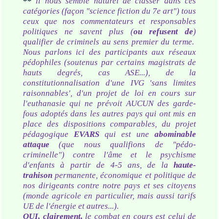
**
il nous semble naturel de classer dans ces
catégories (façon "
science fiction du 7e art
") tous
ceux que nos commentateurs et responsables
politiques ne savent plus (
ou refusent de
)
qualifier de criminels au sens premier du terme.
Nous parlons ici des participants aux réseaux
pédophiles (soutenus par certains magistrats de
hauts degrés, cas ASE...), de la
constitutionnalisation d'une IVG 'sans limites
raisonnables', d'un projet de loi en cours sur
l'euthanasie qui ne prévoit AUCUN des garde-
fous adoptés dans les autres pays qui ont mis en
place des dispositions comparables, du projet
pédagogique
EVARS
qui est une
abominable
attaque
(que nous qualifions de "pédo-
criminelle") contre l'âme et le psychisme
d'enfants à partir de 4-5 ans, de la
haute-
trahison
permanente, économique et politique de
nos dirigeants contre notre pays et ses citoyens
(monde agricole en particulier, mais aussi tarifs
UE de l'énergie et autres...).
OUI, clairement,
le combat en cours est celui de