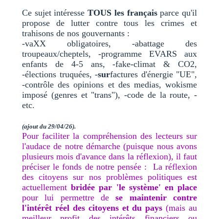
Ce sujet intéresse
TOUS les français
parce qu'il
propose de lutter contre tous les crimes et
trahisons de nos gouvernants :
-vaXX obligatoires, -abattage des
troupeaux/cheptels, -programme EVARS aux
enfants de 4-5 ans, -fake-climat & CO2,
-élections truquées, -
sur
factures d'énergie "UE",
-contrôle des opinions et des medias, wokisme
imposé (genres et "trans"), -code de la route, -
etc.
(ajout du 29/04/26).
Pour faciliter la compréhension des lecteurs sur
l'audace de notre démarche (puisque nous avons
plusieurs mois d'avance dans la réflexion), il faut
préciser le fonds de notre pensée : La réflexion
des citoyens sur nos problèmes politiques est
actuellement
bridée par 'le système' en place
pour lui permettre de
se maintenir contre
l'intérêt réel des citoyens et du pays
(mais au
meilleur profit des intérêts financiers ou