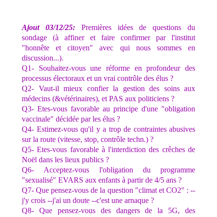
Ajout 03/12/25:
Premières idées de questions du
sondage (à affiner et faire confirmer par l'institut
"honnête et citoyen" avec qui nous sommes en
discussion...).
Q1- Souhaitez-vous une réforme en profondeur des
processus électoraux et un vrai contrôle des élus ?
Q2- Vaut-il mieux confier la gestion des soins aux
médecins (&vétérinaires), et PAS aux politiciens ?
Q3- Etes-vous favorable au principe d'une "obligation
vaccinale" décidée par les élus ?
Q4- Estimez-vous qu'il y a trop de contraintes abusives
sur la route (vitesse, stop, contrôle techn.) ?
Q5- Etes-vous favorable à l'interdiction des crêches de
Noël dans les lieux publics ?
Q6- Acceptez-vous l'obligation du programme
"sexualisé" EVARS aux enfants à partir de 4/5 ans ?
Q7- Que pensez-vous de la question "climat et CO2" : --
j'y crois --j'ai un doute --c'est une arnaque ?
Q8- Que pensez-vous des dangers de la 5G, des