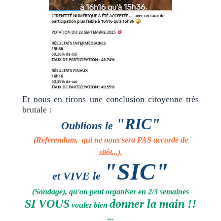
Et nous en tirons une conclusion citoyenne très
brutale :
"RIC"
Oublions le
(
R
éférendum, qui ne nous sera PAS accordé de
sitôt...),
"SIC"
et VIVE le
(
S
ondage), qu'on peut organiser en 2/3 semaines
SI
VOUS
donner la main !!
voulez bien
...