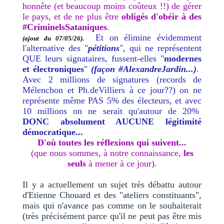
honnête (et beaucoup moins coûteux !!) de gérer
le pays, et de ne plus être
obligés d'obéir à des
#CriminelsSataniques
.
Et on élimine évidemment
(ajout du 07/05/26).
l'alternative des "
pétitions
", qui ne représentent
QUE leurs signataires, fussent-elles "
modernes
et électroniques
"
(façon #AlexandreJardin...)
.
Avec 2 millions de signatures (records de
Mélenchon et Ph.deVilliers à ce jour??) on ne
représente même PAS 5% des électeurs, et avec
10 millions on ne serait qu'autour de 20%
DONC absolument AUCUNE légitimité
démocratique...
D'où toutes les réflexions qui suivent...
(que nous sommes, à notre connaissance,
les
seuls
à mener à ce jour).
Il y a actuellement un sujet très débattu autour
d'Etienne Chouard et des "ateliers constituants",
mais qui n'avance pas comme on le souhaiterait
(très précisément parce qu'il ne peut pas être mis